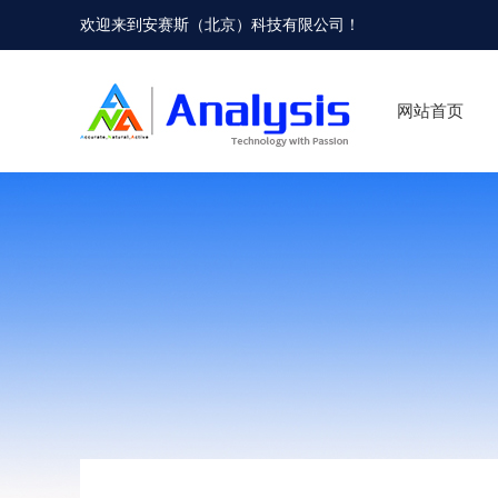
欢迎来到
安赛斯（北京）科技有限公司
！
网站首页