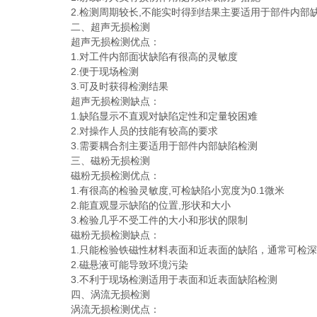
2.检测周期较长,不能实时得到结果主要适用于部件内部
二、超声无损检测
超声无损检测优点：
1.对工件内部面状缺陷有很高的灵敏度
2.便于现场检测
3.可及时获得检测结果
超声无损检测缺点：
1.缺陷显示不直观对缺陷定性和定量较困难
2.对操作人员的技能有较高的要求
3.需要耦合剂主要适用于部件内部缺陷检测
三、磁粉无损检测
磁粉无损检测优点：
1.有很高的检验灵敏度,可检缺陷小宽度为0.1微米
2.能直观显示缺陷的位置,形状和大小
3.检验几乎不受工件的大小和形状的限制
磁粉无损检测缺点：
1.只能检验铁磁性材料表面和近表面的缺陷，通常可检深度
2.磁悬液可能导致环境污染
3.不利于现场检测适用于表面和近表面缺陷检测
四、涡流无损检测
涡流无损检测优点：