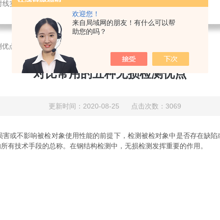
瞬断仪，半导体热分析仪，材料热导率测试仪，材料热膨胀系数测试仪，进口离心机，可编程匀胶机烤胶机热板，光弹仪应力双折射仪
欢迎您！
来自局域网的朋友！有什么可以帮
助您的吗？
测优点
对比常用的五种无损检测优点
更新时间：2020-08-25 点击次数：3069
不损害或不影响被检对象使用性能的前提下，检测被检对象中是否存在缺陷
的所有技术手段的总称。在钢结构检测中，无损检测发挥重要的作用。