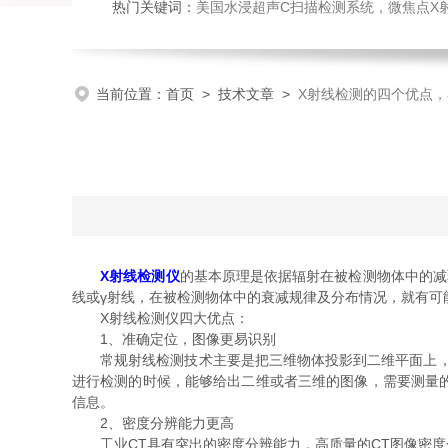
热门关键词：
美国水浸超声C扫描检测系统，微焦点X射线实时成像系统，微焦点工业CT，高速
当前位置：
首页
>
技术文章
>
X射线检测的四个优点
X射线检测仪
的基本原理是依据辐射在被检测物体中的减
线或γ射线，在被检测物体中的衰减规律及分布情况，就有可
X射线检测仪四大优点：
1、准确定位，图像更易识别
常规射线检测技术主要是把三维物体投影到二维平面上，容
进行检测的时候，能够给出二维或者三维的图像，需要测量
信息。
2、密度分辨能力更高
工业CT具有突出的密度分辨能力，高质量的CT图像密度分