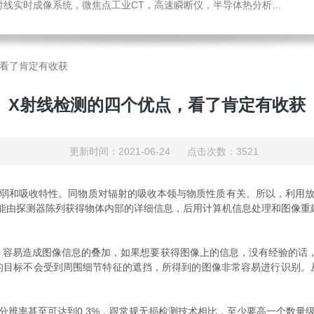
瞬断仪，半导体热分析仪，材料热导率测试仪，材料热膨胀系数测试仪，进口离心机，可编程匀胶机烤胶机热板，光弹仪应力双折射仪
，看了肯定有收获
X射线检测的四个优点，看了肯定有收获
更新时间：2021-06-24 点击次数：3521
弱和吸收特性。同物质对辐射的吸收本领与物质性质有关。所以，利用放
能由探测器陈列获得物体内部的详细信息，后用计算机信息处理和图像重
易造成图像信息的叠加，如果想要获得图像上的信息，没有经验的话，
的目标不会受到周围细节特征的遮挡，所得到的图像非常容易进行识别。
辨率甚至可达到0.3%，跟常规无损检测技术相比，至少要高一个数量