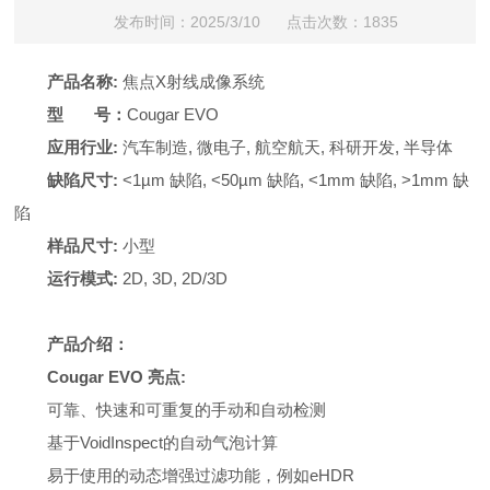
发布时间：2025/3/10 点击次数：1835
产品名称
:
焦点
X
射线成像系统
型
号：
Cougar EVO
应用行业
:
汽车制造
,
微电子
,
航空航天
,
科研开发
,
半导体
缺陷尺寸
:
<1µm
缺陷
, <50µm
缺陷
, <1mm
缺陷
, >1mm
缺
陷
样品尺寸
:
小型
运行模式
:
2D, 3D, 2D/3D
产品介绍：
Cougar EVO
亮点
:
可靠、快速和可重复的手动和自动检测
基于
VoidInspect
的自动气泡计算
易于使用的动态增强过滤功能，例如
eHDR