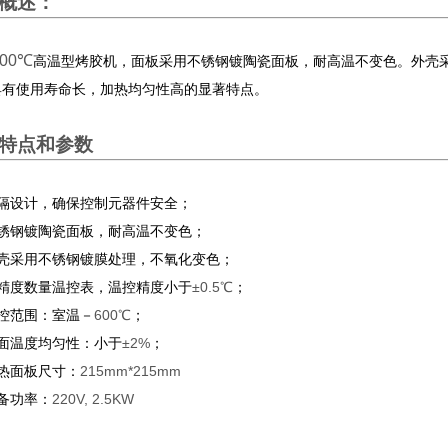
概述：
600℃
高温型烤胶机，面板采用不锈钢镀陶瓷面板，耐高温不变色。外壳
具有使用寿命长，加热均匀性高的显著特点。
特点和参数
隔设计，确保控制元器件安全；
锈钢镀陶瓷面板，耐高温不变色；
壳采用不锈钢镀膜处理，不氧化变色；
精度数量温控表，温控精度小于
±0.5℃
；
控范围：室温－
600℃
；
面温度均匀性：小于
±2%
；
热面板尺寸：
215mm*215mm
备功率：
220V, 2.5KW