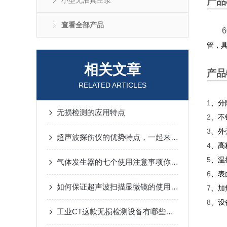
小型无油真空泵
产品
查看全部产品
管，
相关文章
产品
RELATED ARTICLES
1
、分
无损检测的应用特点
2
、不
3
、外
超声波探伤仪的优势特点，一起来看看吧
4
、高
5
、温
气体发生器的七个使用注意事项你知道吗？
6
、表
如何保证超声波扫描显微镜的使用寿命及可靠性呢？
7
、加
8
、设
工业CT这款无损检测设备有哪些用处呢？