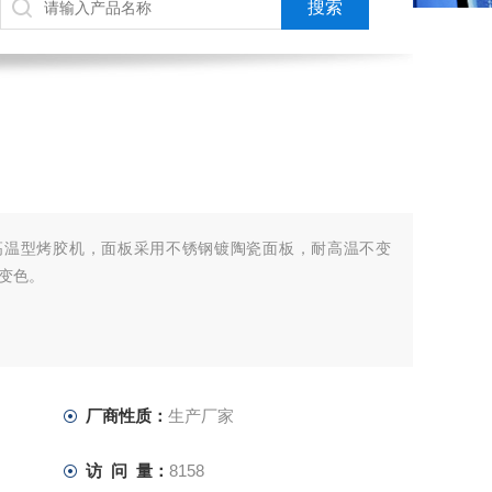
℃高温型烤胶机，面板采用不锈钢镀陶瓷面板，耐高温不变
变色。
厂商性质：
生产厂家
访 问 量：
8158