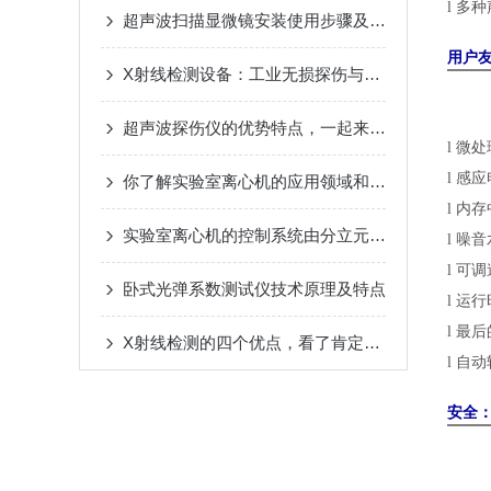
l
多种
超声波扫描显微镜安装使用步骤及维护保养
用户
X射线检测设备：工业无损探伤与内部质检的精密装置
超声波探伤仪的优势特点，一起来看看吧
l
微处
l
感应
你了解实验室离心机的应用领域和维护要点吗？
l
内存
实验室离心机的控制系统由分立元件组成
l
噪音
l
可调
卧式光弹系数测试仪技术原理及特点
l
运行
l
最后
X射线检测的四个优点，看了肯定有收获
l
自动
安全