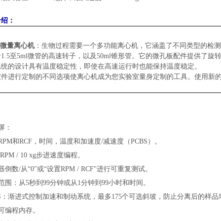
介绍：
微量离心机
：生物过程需要一个多功能离心机，它涵盖了不同类型的检测
于
1.5
至
5ml
微管的高速转子，以及
50ml
锥形管。它的微孔板配件提供了旋
系统的设计具有温度稳定性，即使在高速运行时也能保持温度稳定。
软件进行定制的不同选项使离心机成为您实验室量身定制的工具。使用新
：
屏：
RPM
和
RCF
，时间，温度和加速度
/
减速度（
PCBS
）。
 RPM / 10 xg
步进速度编程。
器倒数
/
从
“0"
或
“
设置
RPM / RCF"
进行可重复测试。
范围：从
5
秒到
99
分钟或从
1
分钟到
99
小时和时间。
S
：渐进式控制加速和制动系统，最多
175
个可选斜坡，防止分离后的样品
可编程内存。