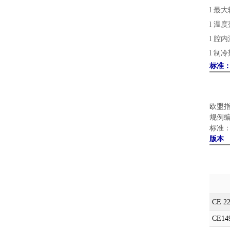
l
最大
l
温度
l
腔内
l
制冷
标准
欧盟
规例
标准
版本
CE 2
CE14