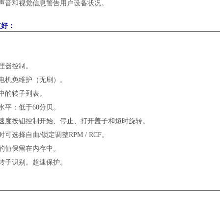
声音和视觉信息警告用户设备状况。
友好：
理器控制。
电机免维护（无刷）。
中的转子列表。
水平：低于
60
分贝。
速度按钮控制开始、停止、打开盖子和短时旋转。
时可选择自由
/
锁定调整
RPM / RCF
。
的值保留在内存中。
转子识别。超速保护。
：