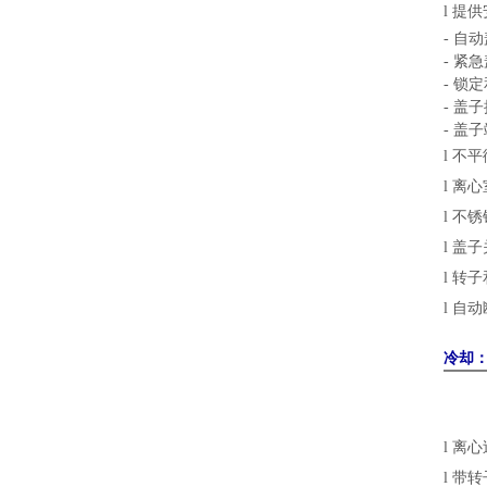
l
提供
-
自动
-
紧急
-
锁定
-
盖子
-
盖子
l
不平
l
离心
l
不锈
l
盖子
l
转子
l
自动
冷却
l
离心
l
带转