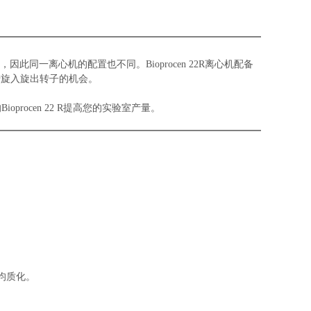
，因此同一离心机的配置也不同。
Bioprocen 22R
离心机配备
转旋入旋出转子的机会。
的
Bioprocen 22 R
提高您的实验室产量。
均质化。