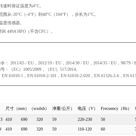
转速时保证温度为
4°C
。
范围从
-20°C
（
-4°F
）到
40°C
（
104°F
），步长为
1°C
。
温度传感器。
剂
R 449A HFO
（不含
CFC
）。
：
指令：
2011/65 / EU
，
2012/19 / EU
，
2014/30 / EU
，
2014/35 / EU
，
98/79 / 
编号：（
EC
）
1005/2009
，（
EU
）
517/2014
。
：
EN 61010-1
，
EN 61010-2-101
，
EN 61010-2-020
，
EN 61326-2-6
，
EN 613
尺寸（
mm
）（
wxdxh
）
净重
/
公斤）
电压（
V
）
Frecuency
（
Hz
）
23
410
690
320
59
220-230
50
9
410
690
320
59
110-120
60