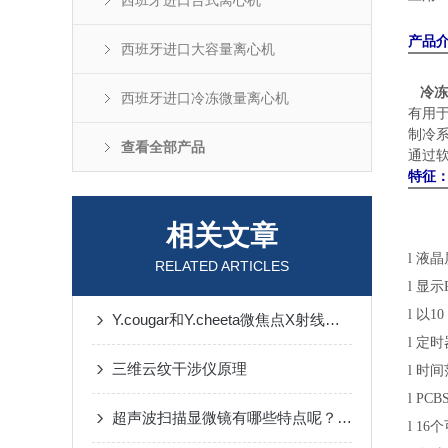
西班牙进口台式离心机
产品
西班牙进口大容量离心机
冷冻
西班牙进口冷冻微量离心机
有用
制冷
查看全部产品
通过
特征
相关文章
l
液晶
RELATED ARTICLES
l
显示
l
以
10
Y.cougar和Y.cheeta微焦点X射线系统参数对比
l
定时
三维云纹干涉仪原理
l
时间
l
PCB
超声波扫描显微镜有哪些特点呢？来了解下
l
16
个