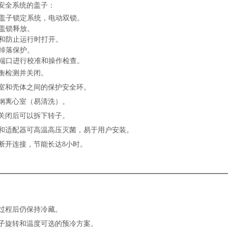
安全系统的盖子：
盖子锁定系统，电动双锁。
盖锁释放。
和防止运行时打开。
掉落保护。
端口进行校准和操作检查。
衡检测并关闭。
室和壳体之间的保护安全环。
钢离心室（易清洗）。
关闭后可以拆下转子。
和适配器可高温高压灭菌，易于用户安装。
断开连接，节能长达
8
小时。
：
过程后仍保持冷藏。
子旋转和温度可选的预冷方案。