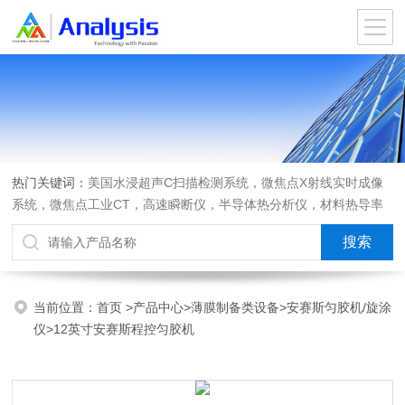
热门关键词：
美国水浸超声C扫描检测系统，微焦点X射线实时成像
系统，微焦点工业CT，高速瞬断仪，半导体热分析仪，材料热导率
测试仪，材料热膨胀系数测试仪，进口离心机，可编程匀胶机烤胶机
热板，光弹仪应力双折射仪
当前位置：
首页
>
产品中心
>
薄膜制备类设备
>
安赛斯匀胶机/旋涂
仪
>12英寸安赛斯程控匀胶机