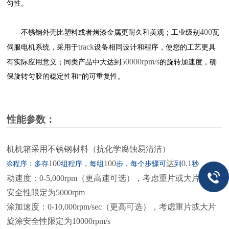
匀性。
400
不锈钢外壳比塑料或者烤漆金属更耐久和美观；工业级别
瓦
track
伺服电机系统，采用于
设备相同设计和程序，使您的工艺更具
50000rpm/s
有实际应用意义；同类产品中大达到
的旋转加速度，确
保旋转匀胶的稳定性和*的可重复性。
性能参数：
主机机箱采用不锈钢材料（抗化学腐蚀易清洁）
100
100
达
0.1
旋涂程序：多存
组程序，每组
步，每个步骤可
到
秒
转动速度：
0-5,000rpm
（更高速可选），考虑重片或大片旋涂
安全性限定为
5000rpm
旋涂加速度：
0-10,000rpm/sec
（更高可选），考虑重片或大片
旋涂安全性限定为
10000rpm/s