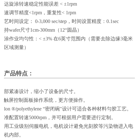
马达旋涂转速稳定性能误差
< ±1rpm
转速调节精度
<1rpm
，重复性
< 1rpm
工艺时间设定：
0-3,000 sec/step
，时间设置精度：
0.1sec
支持
wafer
尺寸
1cm-300mm
（
12“
圆晶）
旋涂作业均匀性：
< ±3%
在
6
英寸范围内（需要去除边缘
3
毫米
区域测量）
产品特点：
内部紧凑设计，缩小了设备的尺寸。
7"
触屏控制面板操作系统，更方便操作。
Telon ®/polyethylene “
密闭碗
"
设计可适合各种材料匀胶工艺。
标准配置转速
5000rpm
，并可根据用户需要进行定制。
采用工业级别伺服电机，电机设计避免光刻胶等污染物进入电
机内部。